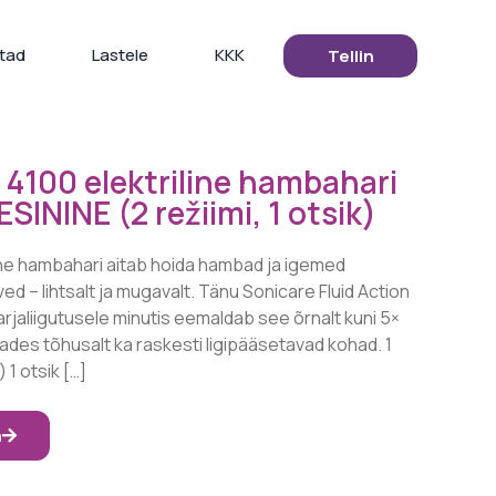
tad
Lastele
KKK
Tellin
 4100 elektriline hambahari
ININE (2 režiimi, 1 otsik)
line hambahari aitab hoida hambad ja igemed
d – lihtsalt ja mugavalt. Tänu Sonicare Fluid Action
arjaliigutusele minutis eemaldab see õrnalt kuni 5×
es tõhusalt ka raskesti ligipääsetavad kohad. 1
 1 otsik […]
a