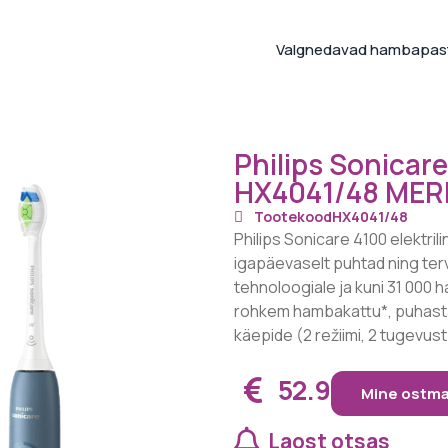
Valgnedavad hambapas
Philips Sonicare
HX4041/48 MERES
Tootekood
HX4041/48
Philips Sonicare 4100 elektri
igapäevaselt puhtad ning terve
tehnoloogiale ja kuni 31 000 h
rohkem hambakattu*, puhastad
käepide (2 režiimi, 2 tugevust)
52.9
Mine ostm
Laost otsas