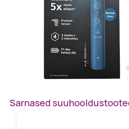
Sarnased suuhooldustoote